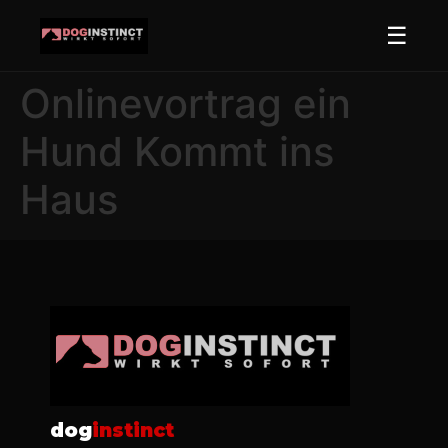
☰
Onlinevortrag ein
Hund Kommt ins
Haus
dog
instinct