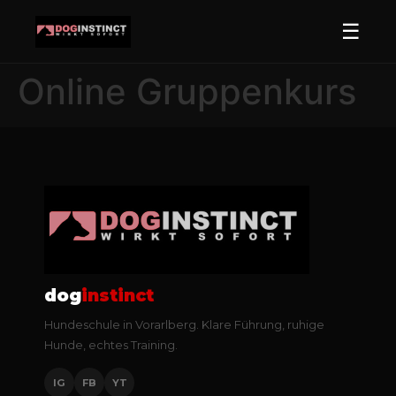
☰
Online Gruppenkurs
dog
instinct
Hundeschule in Vorarlberg. Klare Führung, ruhige
Hunde, echtes Training.
IG
FB
YT