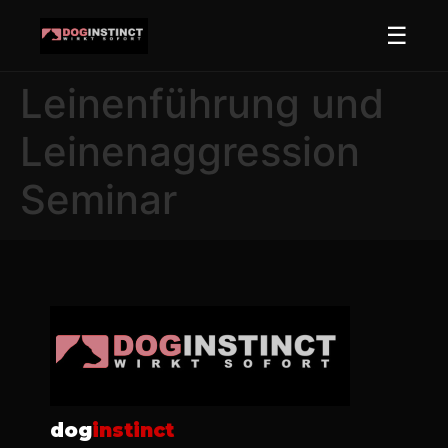
☰
Leinenführung und
Leinenaggression
Seminar
dog
instinct