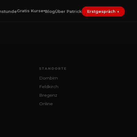
Gratis Kurse
nstunde
Blog
Über Patrick
▾
Erstgespräch →
STANDORTE
Dornbirn
Feldkirch
Bregenz
Online