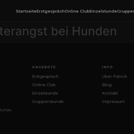
Startseite
Erstgespräch
Online Club
Einzelstunde
Gruppe
terangst bei Hunden
ANGEBOTE
INFO
Erstgespräch
Über Patrick
Online Club
Blog
Einzelstunde
Kontakt
Gruppenstunde
Impressum
 Hunde,