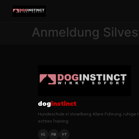
Anmeldung Silves
dog
instinct
Hundeschule in Vorarlberg. Klare Führung, ruhige
echtes Training.
IG
FB
YT