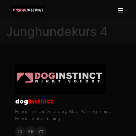
☰
Junghundekurs 4
dog
instinct
Hundeschule in Vorarlberg. Klare Führung, ruhige
Hunde, echtes Training.
IG
FB
YT