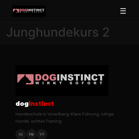
☰
Junghundekurs 2
dog
instinct
Hundeschule in Vorarlberg. Klare Führung, ruhige
Hunde, echtes Training.
IG
FB
YT