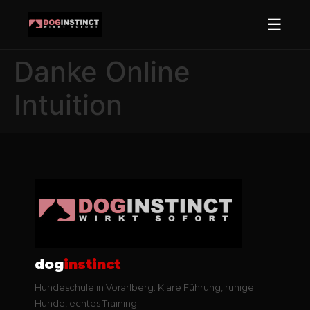
☰
Danke Online
Intuition
dog
instinct
Hundeschule in Vorarlberg. Klare Führung, ruhige
Hunde, echtes Training.