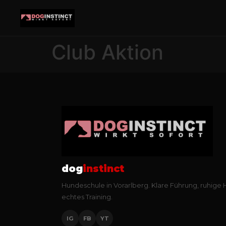
Club Aktion
dog
instinct
Hundeschule in Vorarlberg. Klare Führung, ruhige
echtes Training.
IG
FB
YT