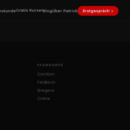
Gratis Kurse
nstunde
Blog
Über Patrick
▾
Erstgespräch →
STANDORTE
Dornbirn
Feldkirch
Bregenz
Online