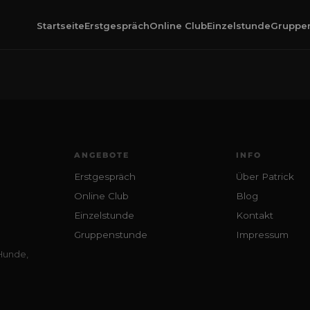
Startseite
Erstgespräch
Online Club
Einzelstunde
Gruppe
ANGEBOTE
INFO
Erstgespräch
Über Patrick
Online Club
Blog
Einzelstunde
Kontakt
Gruppenstunde
Impressum
 Hunde,