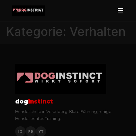
☰
Kategorie:
Verhalten
dog
instinct
Hundeschule in Vorarlberg. Klare Führung, ruhige
Hunde, echtes Training.
IG
FB
YT