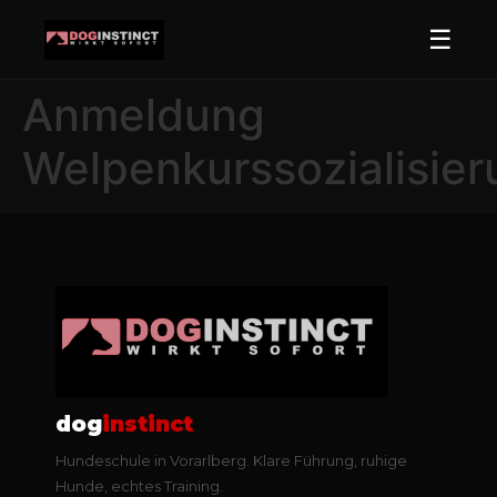
☰
Anmeldung
Welpenkurssozialisier
dog
instinct
Hundeschule in Vorarlberg. Klare Führung, ruhige
Hunde, echtes Training.