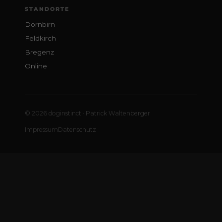
STANDORTE
Dornbirn
Feldkirch
Bregenz
Online
© 2026 doginstinct · Patrick Waltenberger
Impressum
Datenschutz