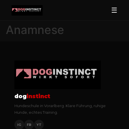
☰
Anamnese
dog
instinct
Hundeschule in Vorarlberg. Klare Führung, ruhige
Hunde, echtes Training.
IG
FB
YT