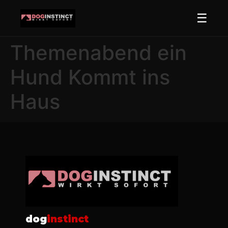
☰
Themenabend ein
Hund Kommt ins
Haus
dog
instinct