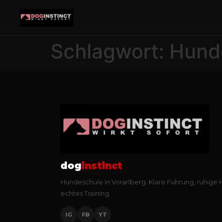
Schlagwort:
Hund
dog
instinct
Hundeschule in Vorarlberg. Klare Führung, ruhige
echtes Training.
IG
FB
YT