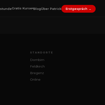
Gratis Kurse
stunde
Blog
Über Patrick
▾
Erstgespräch →
STANDORTE
Dornbirn
Feldkirch
Bregenz
Online