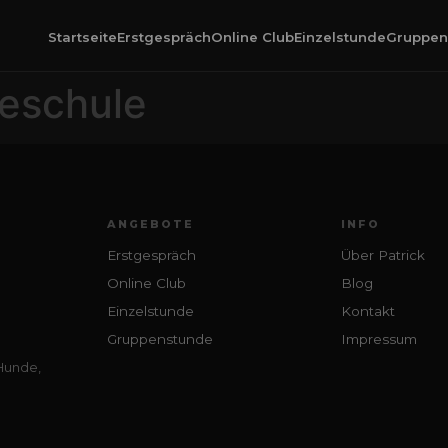
Startseite
Erstgespräch
Online Club
Einzelstunde
Gruppen
eschule
ANGEBOTE
INFO
Erstgespräch
Über Patrick
Online Club
Blog
Einzelstunde
Kontakt
Gruppenstunde
Impressum
 Hunde,