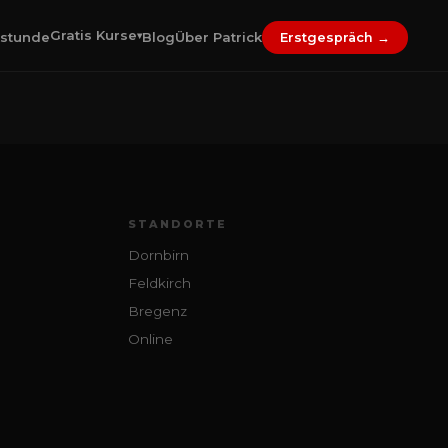
Gratis Kurse
stunde
Blog
Über Patrick
▾
Erstgespräch →
STANDORTE
Dornbirn
Feldkirch
Bregenz
Online