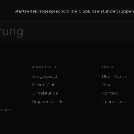
Startseite
Erstgespräch
Online Club
Einzelstunde
Gruppen
rung
ANGEBOTE
INFO
Erstgespräch
Über Patrick
Online Club
Blog
Einzelstunde
Kontakt
Gruppenstunde
Impressum
 Hunde,