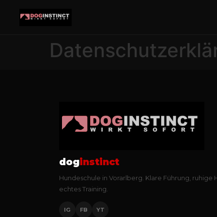
Datenschutzerklä
dog
instinct
Hundeschule in Vorarlberg. Klare Führung, ruhige
echtes Training.
IG
FB
YT